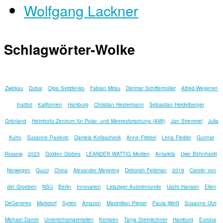
Wolfgang Lackner
Schlagwörter-Wolke
Zwickau
Dubai
Olga Sviridenko
Fabian Mirau
Dietmar Schiffermüller
Alfred-Wegener-
Institut
Kalifornien
Hamburg
Christian Hestermann
Sebastian Heidelberger
Grönland
Helmholtz-Zentrum für Polar- und Meeresforschung (AWI)
Jan Stremmel
Julia
Kuhn
Susanne Pavlovic
Daniela Kollascheck
Anne Friebel
Lena Fiedler
Gunnar
Rossow
2023
Golden Globes
LEANDER WATTIG Medien
Antarktis
Uwe Böhnhardt
Norwegen
Gucci
China
Alexander Meyering
Deborah Feldman
2019
Carolin von
der Groeben
NSU
Berlin
Innovation
Leipziger Autorenrunde
Uschi Hansen
Ellen
DeGeneres
Markdorf
Syrien
Amazon
Maximilian Pieper
Paula Weiß
Susanne Utzt
Michael Damm
Unterrichtsmaterialien
Kempen
Tanja Steinlechner
Hamburg
Europa