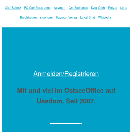
Olaf Scholz
FC Carl Zeiss Jena
Ägypten
Grit Zacharias
Kyra Groh
Polizei
Lena
Brochhagen
storytone
Haymon Verlag
Lokal Shirt
Wikipedia
Anmelden/Registrieren
Mit
und viel
im OstseeOffice auf
Usedom. Seit 2007.