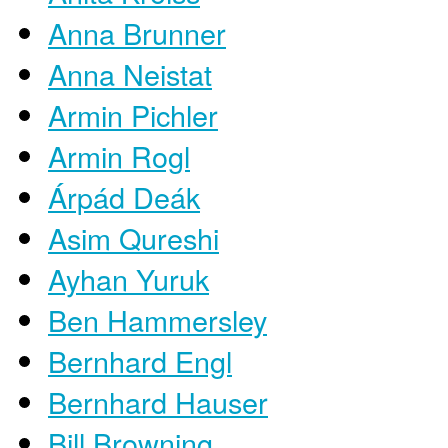
Anna Brunner
Anna Neistat
Armin Pichler
Armin Rogl
Árpád Deák
Asim Qureshi
Ayhan Yuruk
Ben Hammersley
Bernhard Engl
Bernhard Hauser
Bill Browning