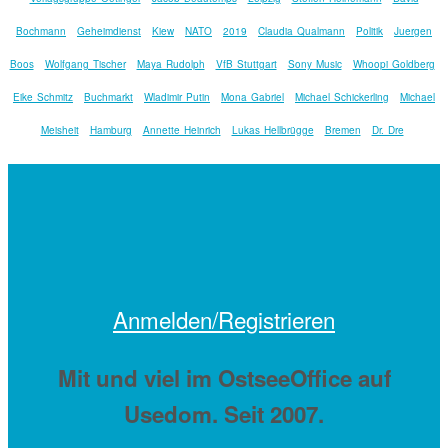
Bochmann
Geheimdienst
Kiew
NATO
2019
Claudia Qualmann
Politik
Juergen
Boos
Wolfgang Tischer
Maya Rudolph
VfB Stuttgart
Sony Music
Whoopi Goldberg
Eike Schmitz
Buchmarkt
Wladimir Putin
Mona Gabriel
Michael Schickerling
Michael
Meisheit
Hamburg
Annette Heinrich
Lukas Hellbrügge
Bremen
Dr. Dre
Anmelden/Registrieren
Mit
und viel
im OstseeOffice auf
Usedom. Seit 2007.