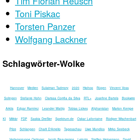
Tim Florian Reusch
Toni Piskac
Torsten Panzer
Wolfgang Lackner
Schlagwörter-Wolke
Hannover
Medien
Sulaiman Tadmory
2020
Hiphop
Rügen
Vincent Voss
Solingen
Stefanie Hohn
Clarissa Corrêa da Silva
RTL+
Josefine Bartels
Bookwire
Arktis
Edgar Ramírez
Leander Wattig
Tobias Lickes
Afghanistan
Marion Kempe
KI
Militär
FDP
Saskia Dreßler
Spektrum.de
Oskar Lafontaine
Rüdiger Wischenbart
Pilze
Schlangen
Charli D'Amelio
Tagesschau
Uwe Mundlos
Mirko Seebeck
Verlagsgruppe Oetinger
Jacob Beautemps
Leipzig
Steffen Heinemann
David