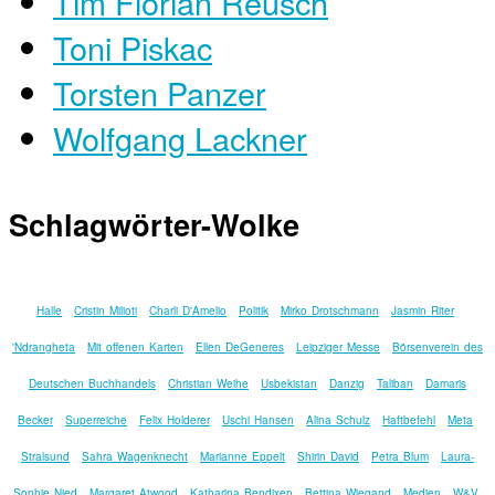
Tim Florian Reusch
Toni Piskac
Torsten Panzer
Wolfgang Lackner
Schlagwörter-Wolke
Halle
Cristin Milioti
Charli D'Amelio
Politik
Mirko Drotschmann
Jasmin Riter
'Ndrangheta
Mit offenen Karten
Ellen DeGeneres
Leipziger Messe
Börsenverein des
Deutschen Buchhandels
Christian Weihe
Usbekistan
Danzig
Taliban
Damaris
Becker
Superreiche
Felix Holderer
Uschi Hansen
Alina Schulz
Haftbefehl
Meta
Stralsund
Sahra Wagenknecht
Marianne Eppelt
Shirin David
Petra Blum
Laura-
Sophie Nied
Margaret Atwood
Katharina Bendixen
Bettina Wiegand
Medien
W&V