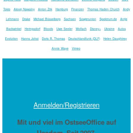
Tokio
Alexej Nawalny
Anton Zirk
Hamburg
Finanzen
Thomas Haden Church
Andy
Lehmann
Drake
Michael Büsselberg
Sachsen
Sowjetunion
Spektrum.de
Antje
Backwinkel
Heringsdorf
Bloods
Uwe Seeler
Wolfach
Disney+
Ukraine
Autos
Evolution
Hanns Johst
Doris R. Thomas
Deutschlandfunk (DLF)
Helen Daughtrey
Annie Waye
Vimeo
Anmelden/Registrieren
Mit
und viel
im OstseeOffice auf
Usedom. Seit 2007.