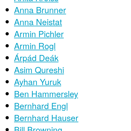
Anna Brunner
Anna Neistat
Armin Pichler
Armin Rogl
Árpád Deák
Asim Qureshi
Ayhan Yuruk
Ben Hammersley
Bernhard Engl
Bernhard Hauser
Bill Browning