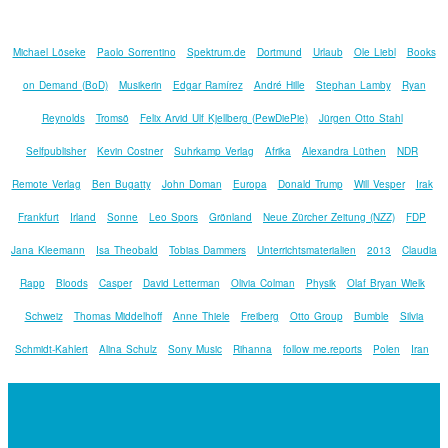
Michael Löseke
Paolo Sorrentino
Spektrum.de
Dortmund
Urlaub
Ole Liebl
Books
on Demand (BoD)
Musikerin
Edgar Ramírez
André Hille
Stephan Lamby
Ryan
Reynolds
Tromsö
Felix Arvid Ulf Kjellberg (PewDiePie)
Jürgen Otto Stahl
Selfpublisher
Kevin Costner
Suhrkamp Verlag
Afrika
Alexandra Lüthen
NDR
Remote Verlag
Ben Bugatty
John Doman
Europa
Donald Trump
Will Vesper
Irak
Frankfurt
Irland
Sonne
Leo Spors
Grönland
Neue Zürcher Zeitung (NZZ)
FDP
Jana Kleemann
Isa Theobald
Tobias Dammers
Unterrichtsmaterialien
2013
Claudia
Rapp
Bloods
Casper
David Letterman
Olivia Colman
Physik
Olaf Bryan Wielk
Schweiz
Thomas Middelhoff
Anne Thiele
Freiberg
Otto Group
Bumble
Silvia
Schmidt-Kahlert
Alina Schulz
Sony Music
Rihanna
follow me.reports
Polen
Iran