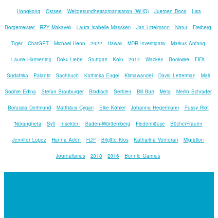
Hongkong
Ostsee
Weltgesundheitsorganisation (WHO)
Juergen Boos
Lisa
Borgemeister
RZY Makaveli
Laura Isabelle Marisken
Jan Littelmann
Natur
Freiberg
Tiger
ChatGPT
Michael Henn
2022
Hawaii
MDR Investigativ
Markus Anfang
Laurie Harmening
Doku-Liebe
Stuttgart
Köln
2014
Wacken
Bookwire
FIFA
Südafrika
Palantir
Sachbuch
Kathinka Engel
Klimawandel
David Letterman
Mali
Sophie Edina
Stefan Brauburger
Bindlach
Serbien
Bill Burr
Meta
Merlin Schrader
Borussia Dortmund
Matthäus Cygan
Eike Köhler
Johanna Hegermann
Pussy Riot
'Ndrangheta
Sylt
Insekten
Baden-Württemberg
Fledermäuse
BücherFrauen
Jennifer Lopez
Hanna Aden
FDP
Brigitte Klos
Katharina Vorndran
Migration
Journalismus
2018
2016
Bonnie Garmus