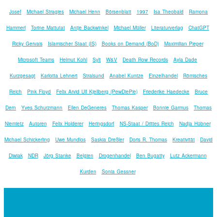
Josef
Michael Stragies
Michael Henn
Börsenblatt
1997
Isa Theobald
Ramona
Hammerl
Torine Mattutat
Antje Backwinkel
Michael Müller
Literaturverlag
ChatGPT
Ricky Gervais
Islamischer Staat (IS)
Books on Demand (BoD)
Maximilian Pieper
Microsoft Teams
Helmut Kohl
Sylt
W&V
Death Row Records
Ayla Dade
Kurzgesagt
Karlotta Lehnert
Stralsund
Anabel Kuntze
Einzelhandel
Römisches
Reich
Pink Floyd
Felix Arvid Ulf Kjellberg (PewDiePie)
Friederike Haedecke
Bruce
Dern
Yves Schurzmann
Ellen DeGeneres
Thomas Kasper
Bonnie Garmus
Thomas
Niemietz
Autoren
Felix Holderer
Heringsdorf
NS-Staat / Drittes Reich
Nadja Hübner
Michael Schickerling
Uwe Mundlos
Saskia Dreßler
Doris R. Thomas
Kreativität
David
Diwiak
NDR
Jörg Stanke
Belgien
Drogenhandel
Ben Bugatty
Lutz Ackermann
Kurden
Sonia Gessner