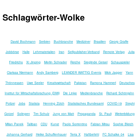
Schlagwörter-Wolke
David Bochmann
Serbien
Buchbranche
Mediziner
Brasilien
Georg Graffe
Jobbörse
Halle
Lehrmaterialien
Iran
Selfpublisher-Verband
Remote Verlag
Julia
Friedrichs
Xi Jinping
Merlin Schrader
Reiche
Sieglinde Geisel
Schauspieler
Clarissa Niermann
Andy Samberg
LEANDER WATTIG Events
Mick Jagger
Yann
Thönnessen
Uwe Seeler
Kreativwirtschaft
Pakistan
Ramona Hammerl
Deutsches
Institut für Wirtschaftsforschung (DIW)
Die Linke
Medienbranche
Richard Schönjahn
Polizei
Jobs
Statista
Henning Zülch
Statistisches Bundesamt
COVID-19
Stephi
Gotzel
Solingen
Tim Schulz
Jung von Matt
Propaganda
St. Pauli
Weiterbildung
Milan Panek
Taliban
CDU
Kunst
Paolo Sorrentino
Fabian Mirau
Sophie Bleich
Johanna Gerhard
Heike Schuffenhauer
Terra X
Haftbefehl
FC Schalke 04
Lisa