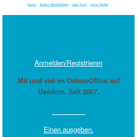
Hagen
Baden-Württemberg
Julia Kuhn
Lena Fiedler
Anmelden/Registrieren
Mit
und viel
im OstseeOffice auf
Usedom. Seit 2007.
Einen
ausgeben.