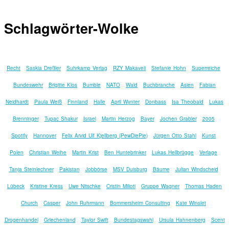
Schlagwörter-Wolke
Recht
Saskia Dreßler
Suhrkamp Verlag
RZY Makaveli
Stefanie Hohn
Superreiche
Bundeswehr
Brigitte Klos
Bumble
NATO
Wald
Buchbranche
Asien
Fabian
Neidhardt
Paula Weiß
Finnland
Halle
April Wynter
Donbass
Isa Theobald
Lukas
Brenninger
Tupac Shakur
Israel
Martin Herzog
Bayer
Jochen Grabler
2005
Spotify
Hannover
Felix Arvid Ulf Kjellberg (PewDiePie)
Jürgen Otto Stahl
Kunst
Polen
Christian Weihe
Martin Krist
Ben Huntebrinker
Lukas Hellbrügge
Verlage
Tanja Steinlechner
Pakistan
Jobbörse
MSV Duisburg
Bäume
Julian Windscheid
Lübeck
Kristine Kress
Uwe Nitschke
Cristin Milioti
Gruppe Wagner
Thomas Haden
Church
Casper
John Ruhrmann
Bommersheim Consulting
Kate Winslet
Drogenhandel
Griechenland
Taylor Swift
Bundestagswahl
Ursula Hahnenberg
Scent